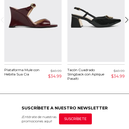
Plataforma Mule con
Tacón Cuadrado
$49.99
$49.99
Hebilla Sua Cia
Slingback con Aplique
$34.99
$34.99
Pasalti
SUSCRÍBETE A NUESTRO NEWSLETTER
¡Entérate de nuestras
SUSCRÍBETE
promociones aquí!