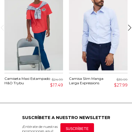
Camiseta Maxi Estampado
Camisa Slim Manga
$24.99
$39.99
H&O Trybu
Larga Expressions
$17.49
$27.99
SUSCRÍBETE A NUESTRO NEWSLETTER
¡Entérate de nuestras
SUSCRÍBETE
promociones aquí!