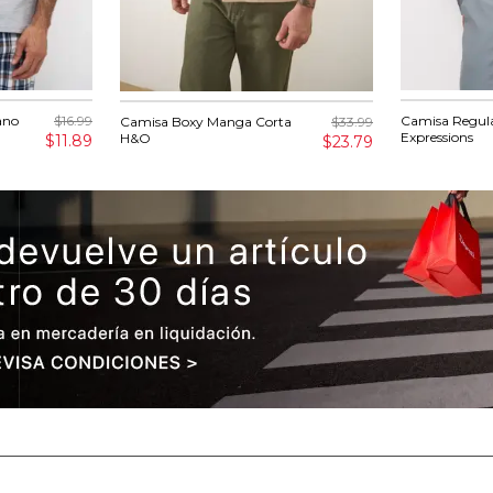
ano
$16.99
Camisa Regul
Camisa Boxy Manga Corta
$33.99
Expressions
H&O
$11.89
$23.79