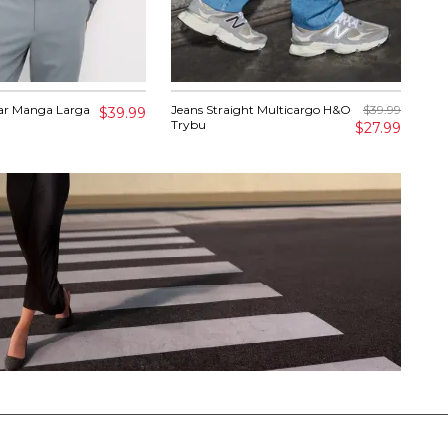
ar Manga Larga
Jeans Straight Multicargo H&O
$39.99
Pan
$39.99
Trybu
Exp
$27.99