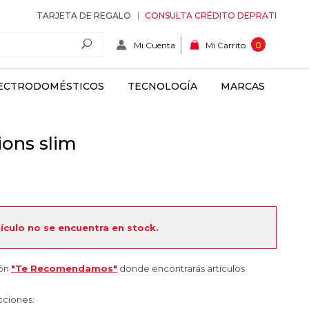
TARJETA DE REGALO
CONSULTA CRÉDITO DEPRATI
Mi Cuenta
0
Mi Carrito
ECTRODOMÉSTICOS
TECNOLOGÍA
MARCAS
ions slim
tículo no se encuentra en stock.
ión
"Te Recomendamos"
donde encontrarás artículos
cciones: