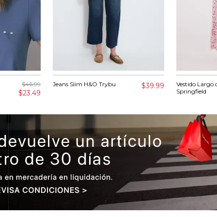
$46.99
Jeans Slim H&O Trybu
Vestido Largo 
$39.99
Springfield
$23.49