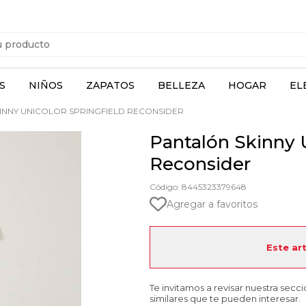
S
NIÑOS
ZAPATOS
BELLEZA
HOGAR
EL
INNY UNICOLOR SPRINGFIELD RECONSIDER
Pantalón Skinny U
Reconsider
Código: 8445323379648
Agregar a favoritos
Este ar
Te invitamos a revisar nuestra secc
similares que te pueden interesar.