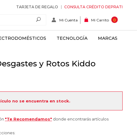
TARJETA DE REGALO
CONSULTA CRÉDITO DEPRATI
Mi Cuenta
0
Mi Carrito
ECTRODOMÉSTICOS
TECNOLOGÍA
MARCAS
esgastes y Rotos Kiddo
tículo no se encuentra en stock.
ión
"Te Recomendamos"
donde encontrarás artículos
cciones: