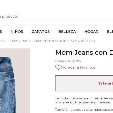
S
NIÑOS
ZAPATOS
BELLEZA
HOGAR
EL
ES
JEANS
MOM JEANS CON DESGASTES Y ROTOS KIDDO
Mom Jeans con D
Código: 16268385
Agregar a favoritos
Este ar
Te invitamos a revisar nuestra secc
similares que te pueden interesar.
También puedes visitar nuestras se