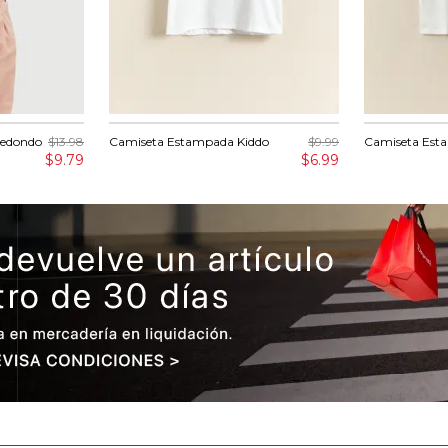
Redondo
$13.98
Camiseta Estampada Kiddo
$9.99
Camiseta Est
$9.79
$6.99