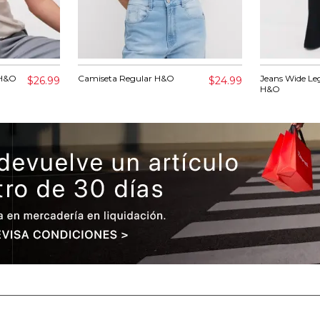
 H&O
Camiseta Regular H&O
Jeans Wide Le
$26.99
$24.99
H&O