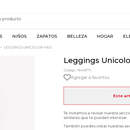
S
NIÑOS
ZAPATOS
BELLEZA
HOGAR
EL
LEGGINGS UNICOLOR H&O
Leggings Unicol
Código: 16416771
Agregar a favoritos
Este ar
Te invitamos a revisar nuestra secc
similares que te pueden interesar.
También puedes visitar nuestras se