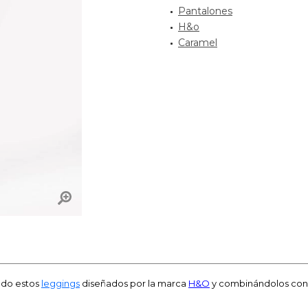
Pantalones
H&o
Caramel
ando estos
leggings
diseñados por la marca
H&O
y combinándolos con l