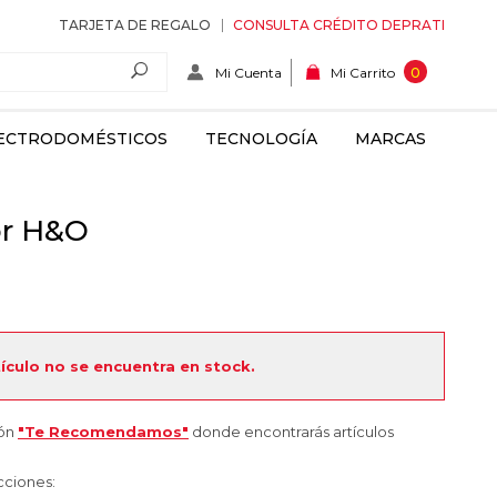
TARJETA DE REGALO
CONSULTA CRÉDITO DEPRATI
Mi Cuenta
0
Mi Carrito
ECTRODOMÉSTICOS
TECNOLOGÍA
MARCAS
or H&O
tículo no se encuentra en stock.
ión
"Te Recomendamos"
donde encontrarás artículos
cciones: