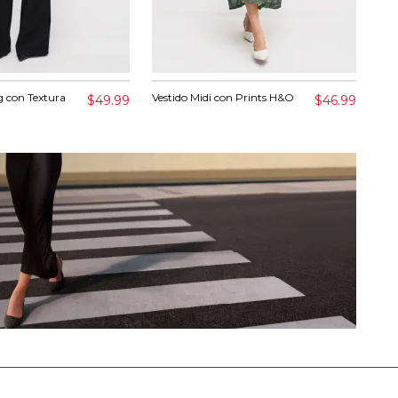
g con Textura
Vestido Midi con Prints H&O
Ent
$49.99
$46.99