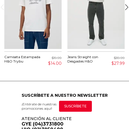
Camiseta Estampada
Jeans Straight con
$19.99
$39.99
H&O Trybu
Desgastes H&O
$14.00
$27.99
SUSCRÍBETE A NUESTRO NEWSLETTER
¡Entérate de nuestras
SUSCRÍBETE
promociones aquí!
ATENCIÓN AL CLIENTE
GYE (04)3731800