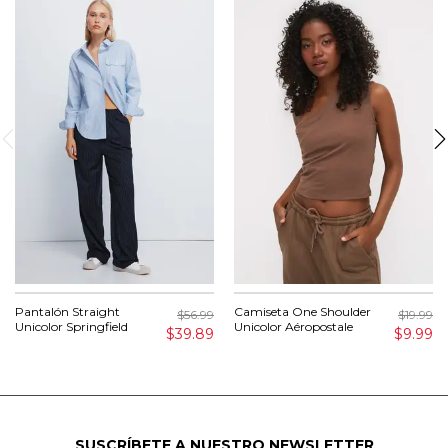
Pantalón Straight
Camiseta One Shoulder
$56.99
$19.99
Unicolor Springfield
Unicolor Aéropostale
$39.89
$9.99
SUSCRÍBETE A NUESTRO NEWSLETTER