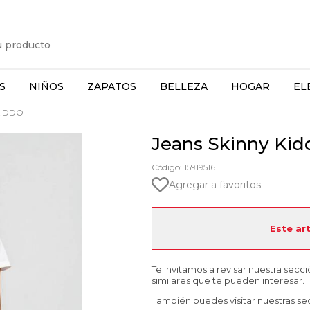
S
NIÑOS
ZAPATOS
BELLEZA
HOGAR
EL
KIDDO
Jeans Skinny Kid
Código: 15919516
Agregar a favoritos
Este ar
Te invitamos a revisar nuestra secc
similares que te pueden interesar.
También puedes visitar nuestras se