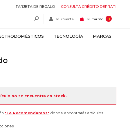
TARJETA DE REGALO
CONSULTA CRÉDITO DEPRATI
Mi Cuenta
0
Mi Carrito
ECTRODOMÉSTICOS
TECNOLOGÍA
MARCAS
do
tículo no se encuentra en stock.
ión
"Te Recomendamos"
donde encontrarás artículos
cciones: