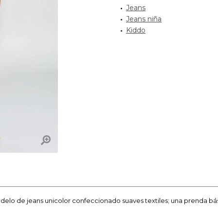
Jeans
Jeans niña
Kiddo
 Modelo de jeans unicolor confeccionado suaves textiles; una prenda b