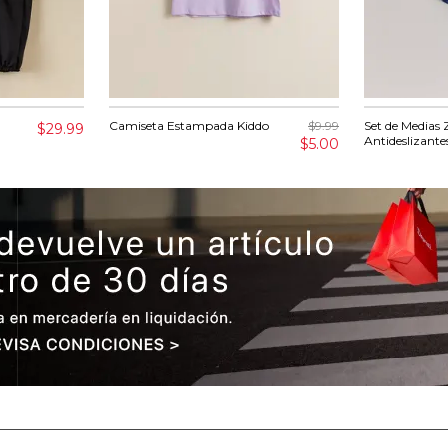
Camiseta Estampada Kiddo
$9.99
Set de Medias 
$29.99
Antideslizante
$5.00