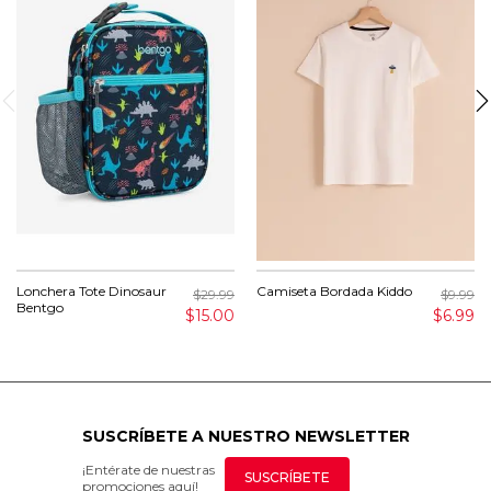
Lonchera Tote Dinosaur
Camiseta Bordada Kiddo
$29.99
$9.99
Bentgo
$15.00
$6.99
SUSCRÍBETE A NUESTRO NEWSLETTER
¡Entérate de nuestras
SUSCRÍBETE
promociones aquí!