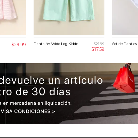
Pantalón Wide Leg Kiddo
$21.99
Set de Panties
$29.99
$17.59