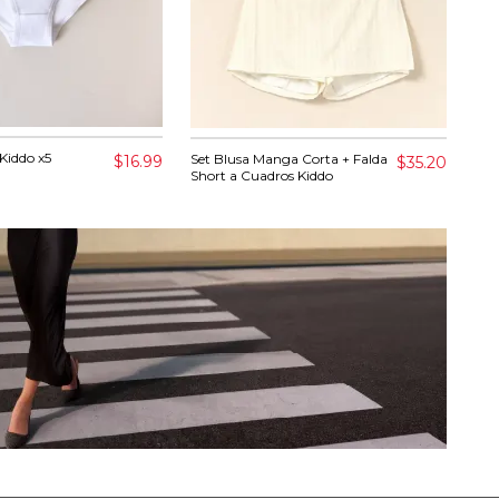
 Kiddo x5
Set
Set Blusa Manga Corta + Falda
$16.99
$35.20
Pan
Short a Cuadros Kiddo