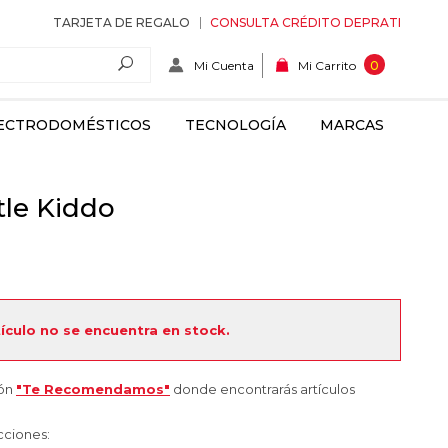
TARJETA DE REGALO
CONSULTA CRÉDITO DEPRATI
Mi Cuenta
0
Mi Carrito
ECTRODOMÉSTICOS
TECNOLOGÍA
MARCAS
tle Kiddo
tículo no se encuentra en stock.
ión
"Te Recomendamos"
donde encontrarás artículos
cciones: