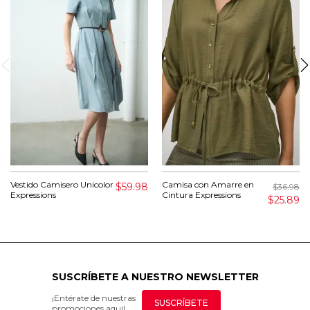
Vestido Camisero Unicolor
Camisa con Amarre en
$59.98
$36.98
Expressions
Cintura Expressions
$25.89
SUSCRÍBETE A NUESTRO NEWSLETTER
¡Entérate de nuestras
SUSCRÍBETE
promociones aquí!