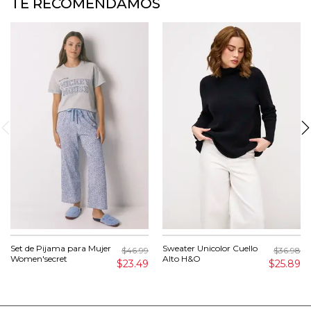
TE RECOMENDAMOS
Set de Pijama para Mujer
Sweater Unicolor Cuello
$46.99
$36.98
Women'secret
Alto H&O
$23.49
$25.89