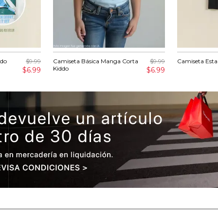
ddo
$9.99
Camiseta Básica Manga Corta
$9.99
Camiseta Est
Kiddo
$6.99
$6.99