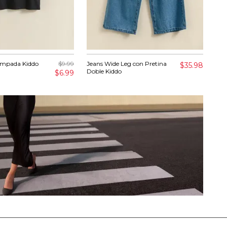
ampada Kiddo
$9.99
Jeans Wide Leg con Pretina
Pan
$35.98
Doble Kiddo
$6.99