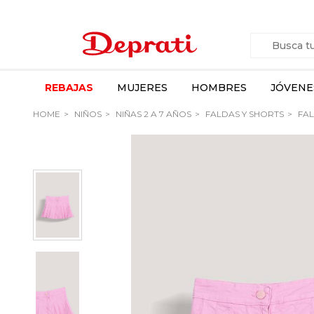
REBAJAS
MUJERES
HOMBRES
JÓVENE
HOME
NIÑOS
NIÑAS 2 A 7 AÑOS
FALDAS Y SHORTS
FAL