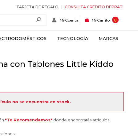
TARJETA DE REGALO
CONSULTA CRÉDITO DEPRATI
Mi Cuenta
0
Mi Carrito
ECTRODOMÉSTICOS
TECNOLOGÍA
MARCAS
na con Tablones Little Kiddo
tículo no se encuentra en stock.
ión
"Te Recomendamos"
donde encontrarás artículos
cciones: