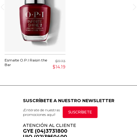
Esmalte O.P.I Raisin the
$17.73
Bar
$14.19
SUSCRÍBETE A NUESTRO NEWSLETTER
¡Entérate de nuestras
SUSCRÍBETE
promociones aquí!
ATENCIÓN AL CLIENTE
GYE (04)3731800
UIO (02)3950400