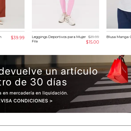
n
Leggings Deportivos para Mujer
$29.99
Blusa Manga 
$39.99
Fila
$15.00