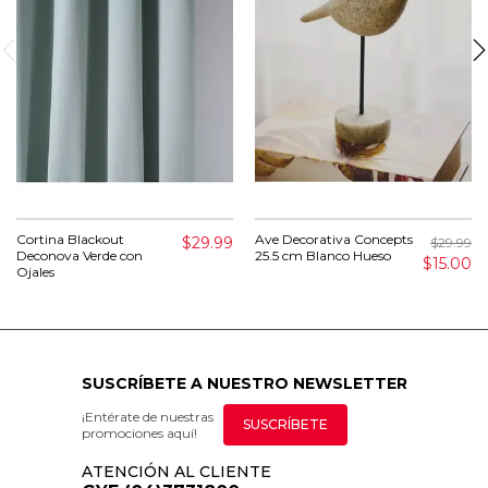
Cortina Blackout
Ave Decorativa Concepts
$29.99
$29.99
Deconova Verde con
25.5 cm Blanco Hueso
$15.00
Ojales
SUSCRÍBETE A NUESTRO NEWSLETTER
¡Entérate de nuestras
SUSCRÍBETE
promociones aquí!
ATENCIÓN AL CLIENTE