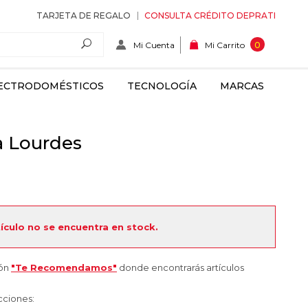
TARJETA DE REGALO
CONSULTA CRÉDITO DEPRATI
Mi Cuenta
0
Mi Carrito
ECTRODOMÉSTICOS
TECNOLOGÍA
MARCAS
a Lourdes
tículo no se encuentra en stock.
ión
"Te Recomendamos"
donde encontrarás artículos
cciones: