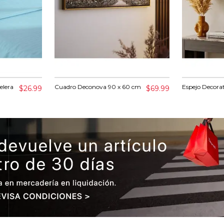
elera
Cuadro Deconova 90 x 60 cm
Espejo Decora
$26.99
$69.99