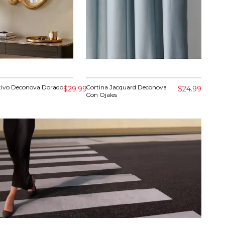
tivo Deconova Dorado
Cortina Jacquard Deconova
Escu
$29.99
$24.99
Con Ojales