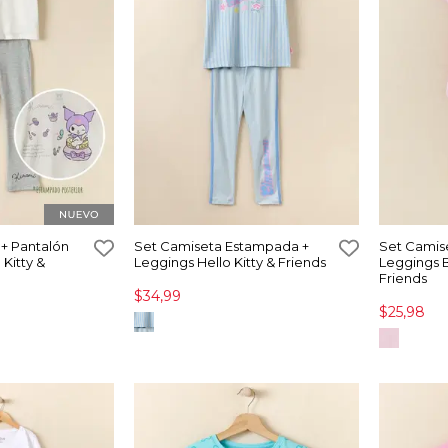
+ Pantalón
Set Camiseta Estampada +
Set Camis
Kitty &
Leggings Hello Kitty & Friends
Leggings B
Friends
$34,99
$25,98