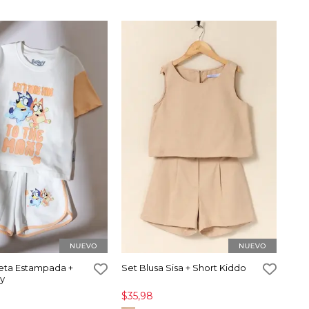
eta Estampada +
Set Blusa Sisa + Short Kiddo
ey
$35,98