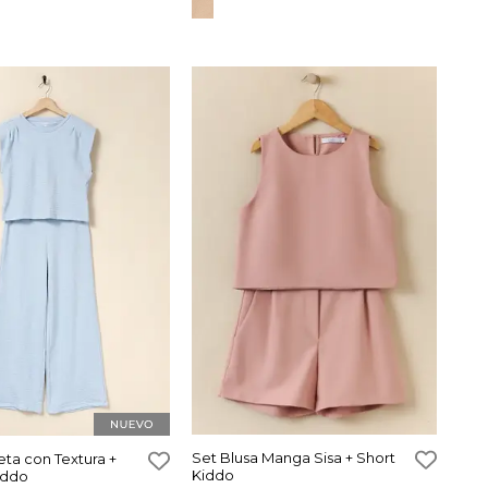
Set Blusa Manga Sisa + Short
ta con Textura +
Kiddo
iddo