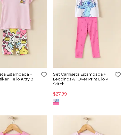
eta Estampada +
Set Camiseta Estampada +
iker Hello Kitty &
Leggings All Over Print Lilo y
Stitch
$27,99