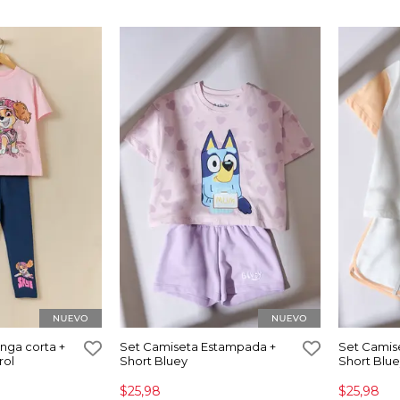
nga corta +
Set Camiseta Estampada +
Set Camis
rol
Short Bluey
Short Blu
$25,98
$25,98