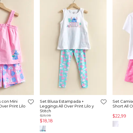
s con Mini
Set Blusa Estampada +
Set Camis
Over Print Lilo
Leggings All Over Print Lilo y
Short All O
Stitch
$25,98
$22,99
$18,18