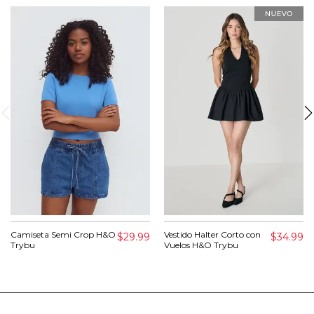
Camiseta Semi Crop H&O
Vestido Halter Corto con
$29.99
$34.99
Trybu
Vuelos H&O Trybu