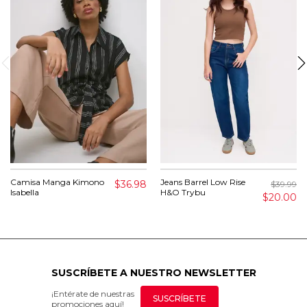
Camisa Manga Kimono
Jeans Barrel Low Rise
$36.98
$39.99
Isabella
H&O Trybu
$20.00
SUSCRÍBETE A NUESTRO NEWSLETTER
¡Entérate de nuestras
SUSCRÍBETE
promociones aquí!