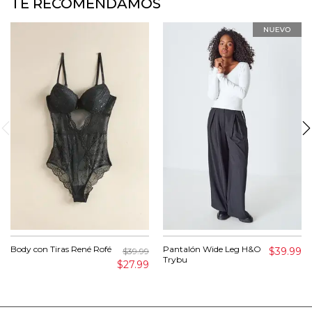
TE RECOMENDAMOS
Body con Tiras René Rofé
Pantalón Wide Leg H&O
$39.99
$39.99
Trybu
$27.99