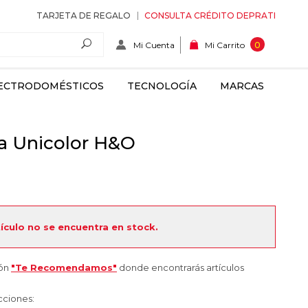
TARJETA DE REGALO
CONSULTA CRÉDITO DEPRATI
Mi Cuenta
0
Mi Carrito
ECTRODOMÉSTICOS
TECNOLOGÍA
MARCAS
a Unicolor H&O
tículo no se encuentra en stock.
ión
"Te Recomendamos"
donde encontrarás artículos
cciones: