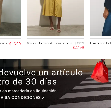
tones
Vestido Unicolor de Tiras Isabella
$39.99
Blazer con Bo
$46.99
$27.99