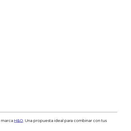
a marca
H&O
. Una propuesta ideal para combinar con tus