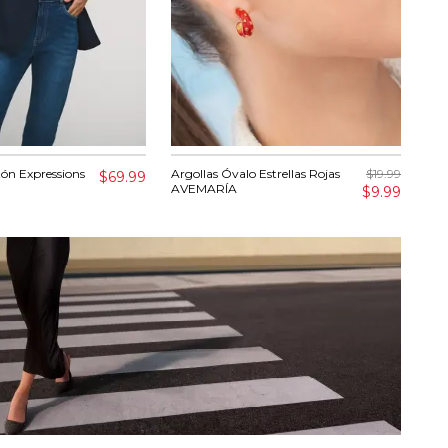
tón Expressions
Argollas Óvalo Estrellas Rojas
$19.99
Cam
$69.99
AVEMARÍA
Asi
$9.99