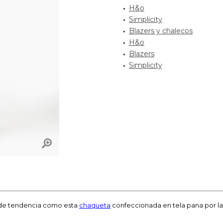
H&o
Simplicity
Blazers y chalecos
H&o
Blazers
Simplicity
de tendencia como esta
chaqueta
confeccionada en tela pana por l