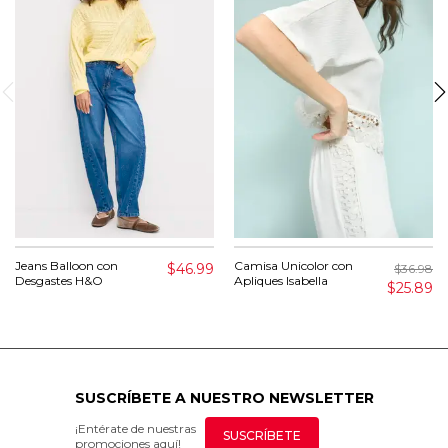
Jeans Balloon con
Camisa Unicolor con
$46.99
$36.98
Desgastes H&O
Apliques Isabella
$25.89
SUSCRÍBETE A NUESTRO NEWSLETTER
¡Entérate de nuestras
SUSCRÍBETE
promociones aquí!