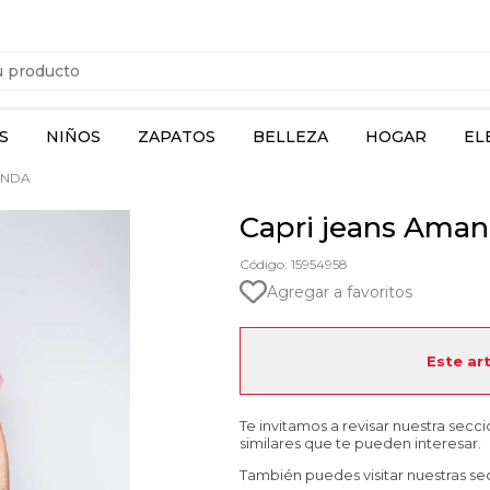
S
NIÑOS
ZAPATOS
BELLEZA
HOGAR
EL
ANDA
Capri jeans Ama
Código: 15954958
Agregar a favoritos
Este ar
Te invitamos a revisar nuestra secc
similares que te pueden interesar.
También puedes visitar nuestras se