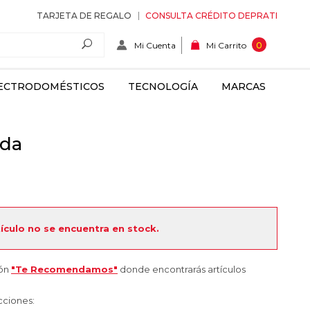
TARJETA DE REGALO
CONSULTA CRÉDITO DEPRATI
Mi Cuenta
0
Mi Carrito
ECTRODOMÉSTICOS
TECNOLOGÍA
MARCAS
nda
tículo no se encuentra en stock.
ión
"Te Recomendamos"
donde encontrarás artículos
cciones: