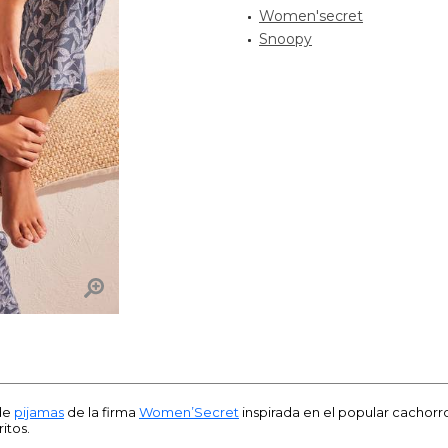
Women'secret
Snoopy
 de
pijamas
de la firma
Women’Secret
inspirada en el popular cachorro 
itos.