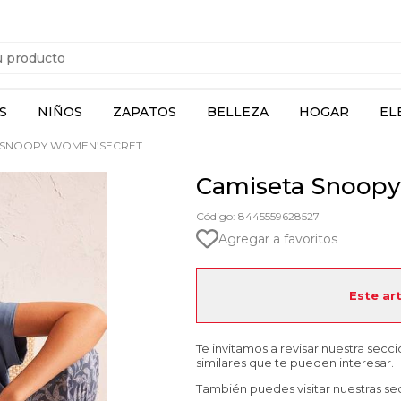
S
NIÑOS
ZAPATOS
BELLEZA
HOGAR
EL
 SNOOPY WOMEN’SECRET
Camiseta Snoop
Código: 8445559628527
Agregar a favoritos
Este ar
Te invitamos a revisar nuestra secc
similares que te pueden interesar.
También puedes visitar nuestras se