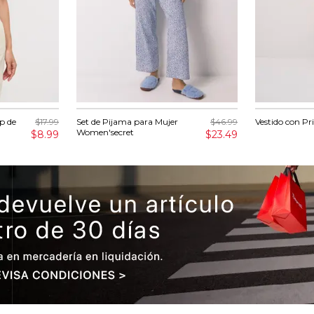
p de
$17.99
Set de Pijama para Mujer
$46.99
Vestido con P
Women'secret
$8.99
$23.49