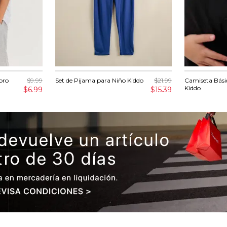
bro
$9.99
Set de Pijama para Niño Kiddo
$21.99
Camiseta Bás
Kiddo
$6.99
$15.39