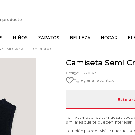
S
NIÑOS
ZAPATOS
BELLEZA
HOGAR
EL
 SEMI CROP TEJIDO KIDDO
Camiseta Semi Cr
Código: 16270168
Agregar a favoritos
Este ar
Te invitamos a revisar nuestra secc
similares que te pueden interesar.
También puedes visitar nuestras se