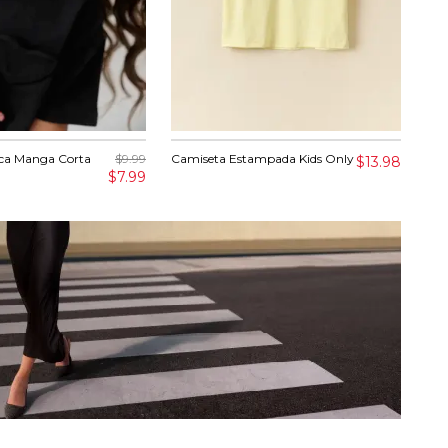
ica Manga Corta
$9.99
Camiseta Estampada Kids Only
Cam
$13.98
$7.99