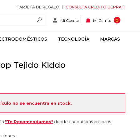
TARJETA DE REGALO
CONSULTA CRÉDITO DEPRATI
Mi Cuenta
0
Mi Carrito
ECTRODOMÉSTICOS
TECNOLOGÍA
MARCAS
op Tejido Kiddo
tículo no se encuentra en stock.
ión
"Te Recomendamos"
donde encontrarás artículos
cciones: