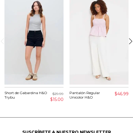
Short de Gabardina H&O
Pantalón Regular
$46.99
$29.99
Trybu
Unicolor H&O
$15.00
SUSCRÍBETE A NUESTRO NEWSLETTER