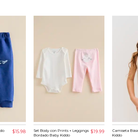
ado
Set Body con Prints + Leggings
Camiseta Bási
$15.98
$19.99
Bordado Baby Kiddo
Kiddo