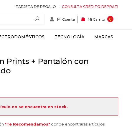
TARJETA DE REGALO
CONSULTA CRÉDITO DEPRATI
Mi Cuenta
0
Mi Carrito
ECTRODOMÉSTICOS
TECNOLOGÍA
MARCAS
n Prints + Pantalón con
ddo
tículo no se encuentra en stock.
ión
"Te Recomendamos"
donde encontrarás artículos