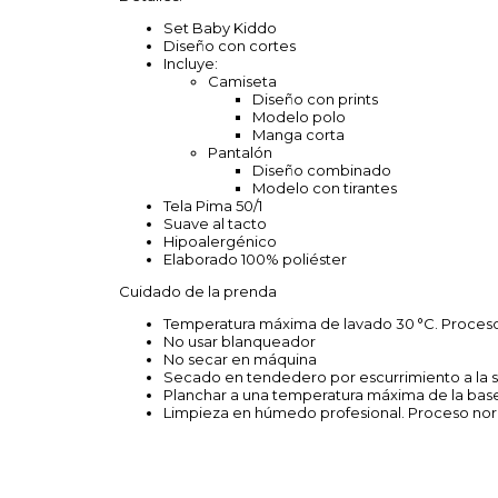
Set Baby Kiddo
Diseño con cortes
Incluye:
Camiseta
Diseño con prints
Modelo polo
Manga corta
Pantalón
Diseño combinado
Modelo con tirantes
Tela Pima 50/1
Suave al tacto
Hipoalergénico
Elaborado 100% poliéster
Cuidado de la prenda
Temperatura máxima de lavado 30 °C. Proce
No usar blanqueador
No secar en máquina
Secado en tendedero por escurrimiento a la
Planchar a una temperatura máxima de la base
Limpieza en húmedo profesional. Proceso no