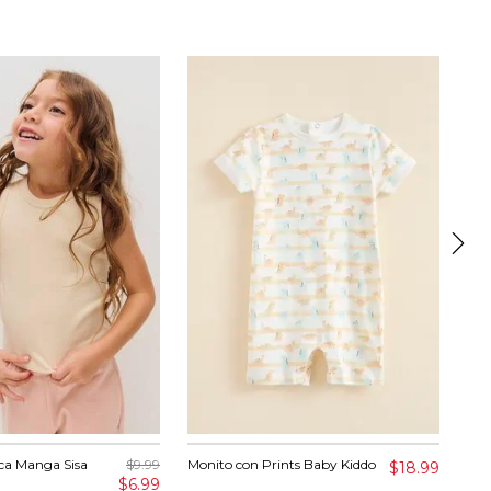
ca Manga Sisa
$9.99
Monito con Prints Baby Kiddo
Set
$18.99
$6.99