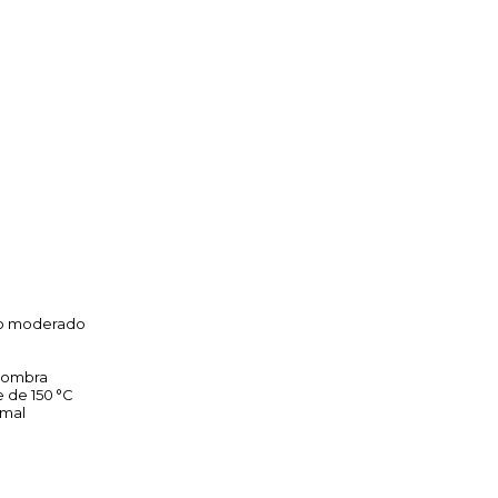
so moderado
 sombra
 de 150 °C
rmal