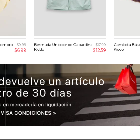
 Hombro
$9.99
Bermuda Unicolor de Gabardina
$17.99
Camiseta Bási
Kiddo
Kiddo
$6.99
$12.59