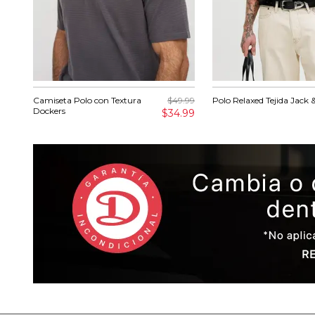
Camiseta Polo con Textura
$49.99
Polo Relaxed Tejida Jack 
Dockers
$34.99