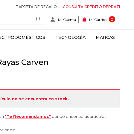
TARJETA DE REGALO
CONSULTA CRÉDITO DEPRATI
Mi Cuenta
0
Mi Carrito
ECTRODOMÉSTICOS
TECNOLOGÍA
MARCAS
Rayas Carven
tículo no se encuentra en stock.
ión
"Te Recomendamos"
donde encontrarás artículos
cciones: