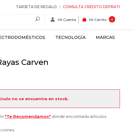
TARJETA DE REGALO
CONSULTA CRÉDITO DEPRATI
Mi Cuenta
0
Mi Carrito
ECTRODOMÉSTICOS
TECNOLOGÍA
MARCAS
Rayas Carven
tículo no se encuentra en stock.
ión
"Te Recomendamos"
donde encontrarás artículos
cciones: