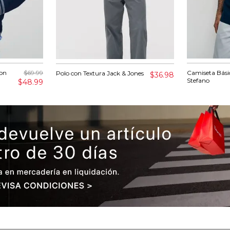
on
$69.99
Camiseta Bási
Polo con Textura Jack & Jones
$36.98
Stefano
$48.99