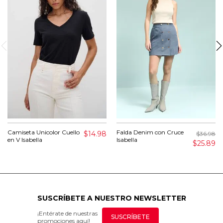
Camiseta Unicolor Cuello
Falda Denim con Cruce
$14.98
$36.98
en V Isabella
Isabella
$25.89
SUSCRÍBETE A NUESTRO NEWSLETTER
¡Entérate de nuestras
SUSCRÍBETE
promociones aquí!