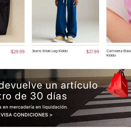
Jeans Wide Leg Kiddo
Camiseta Bási
$29.99
$21.99
Kiddo