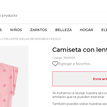
S
NIÑOS
ZAPATOS
BELLEZA
HOGAR
EL
 CON LENTEJUELAS REVERSIBLES KIDDO
Camiseta con lent
Código: 15953537
Agregar a favoritos
Este ar
Te invitamos a revisar nuestra secc
similares que te pueden interesar.
También puedes visitar nuestras se