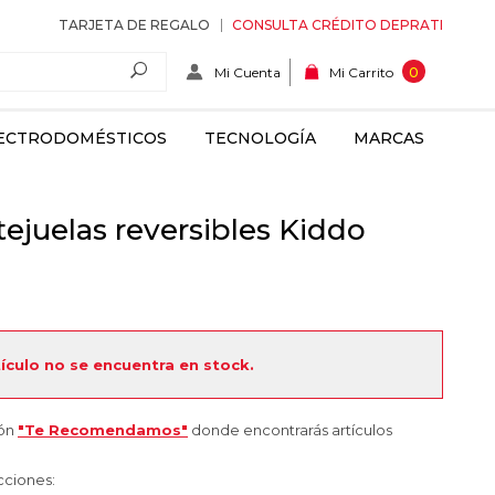
TARJETA DE REGALO
CONSULTA CRÉDITO DEPRATI
Mi Cuenta
0
Mi Carrito
ECTRODOMÉSTICOS
TECNOLOGÍA
MARCAS
ejuelas reversibles Kiddo
tículo no se encuentra en stock.
ión
"Te Recomendamos"
donde encontrarás artículos
cciones: