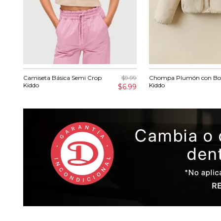
Camiseta Básica Semi Crop
$9.99
Chompa Plumón con Bols
Kiddo
Kiddo
$6.99