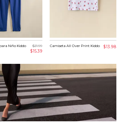
para Niño Kiddo
$21.99
Camiseta All Over Print Kiddo
Cam
$13.98
$15.39