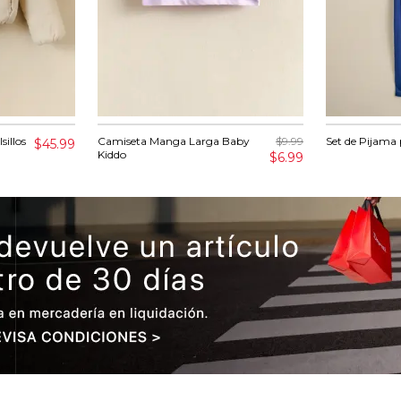
illos
Camiseta Manga Larga Baby
$9.99
Set de Pijama 
$45.99
Kiddo
$6.99