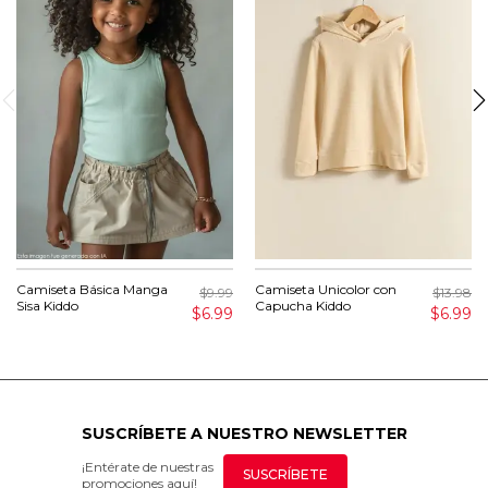
Camiseta Básica Manga
Camiseta Unicolor con
$9.99
$13.98
Sisa Kiddo
Capucha Kiddo
$6.99
$6.99
SUSCRÍBETE A NUESTRO NEWSLETTER
¡Entérate de nuestras
SUSCRÍBETE
promociones aquí!