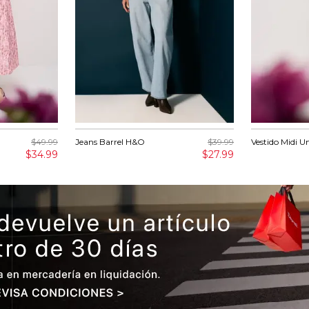
$49.99
Jeans Barrel H&O
$39.99
Vestido Midi U
$34.99
$27.99