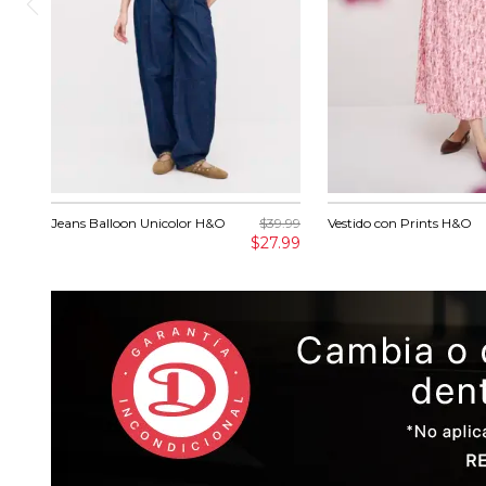
Jeans Balloon Unicolor H&O
$39.99
Vestido con Prints H&O
$27.99