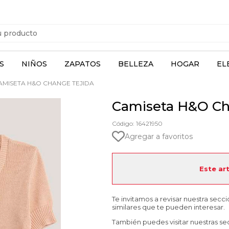
S
NIÑOS
ZAPATOS
BELLEZA
HOGAR
EL
MISETA H&O CHANGE TEJIDA
Camiseta H&O Ch
Código: 16421950
Agregar a favoritos
Este ar
Te invitamos a revisar nuestra secc
similares que te pueden interesar.
También puedes visitar nuestras se