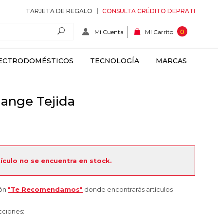
TARJETA DE REGALO
CONSULTA CRÉDITO DEPRATI
Mi Cuenta
0
Mi Carrito
ECTRODOMÉSTICOS
TECNOLOGÍA
MARCAS
ange Tejida
tículo no se encuentra en stock.
ión
"Te Recomendamos"
donde encontrarás artículos
cciones: