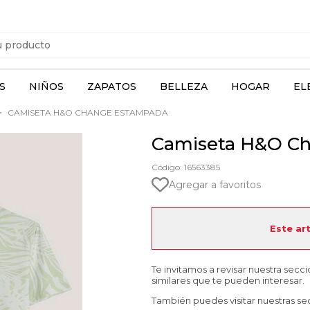
S
NIÑOS
ZAPATOS
BELLEZA
HOGAR
EL
CAMISETA H&O CHANGE ESTAMPADA
Camiseta H&O C
Código: 16563385
Agregar a favoritos
Este ar
Te invitamos a revisar nuestra secc
similares que te pueden interesar.
También puedes visitar nuestras se