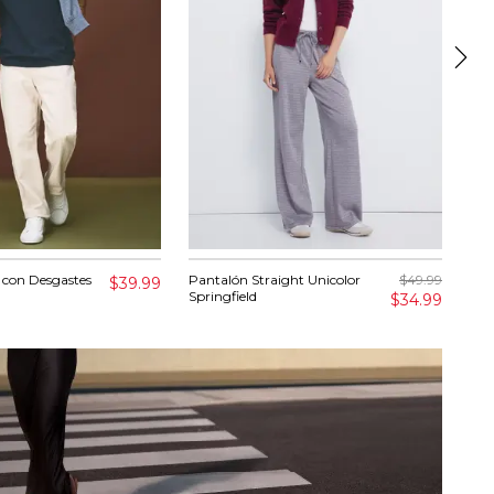
 con Desgastes
Pantalón Straight Unicolor
$49.99
Jea
$39.99
Springfield
Try
$34.99