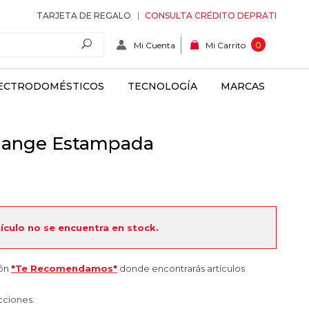
TARJETA DE REGALO
CONSULTA CRÉDITO DEPRATI
Mi Cuenta
0
Mi Carrito
ECTRODOMÉSTICOS
TECNOLOGÍA
MARCAS
hange Estampada
tículo no se encuentra en stock.
ión
"Te Recomendamos"
donde encontrarás artículos
cciones: