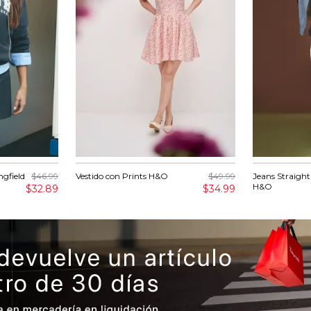
ngfield
$46.99
Vestido con Prints H&O
$49.99
Jeans Straight
H&O
$32.89
$34.99