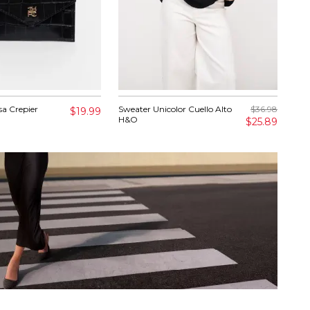
sa Crepier
Sweater Unicolor Cuello Alto
$36.98
Cha
$19.99
H&O
$25.89