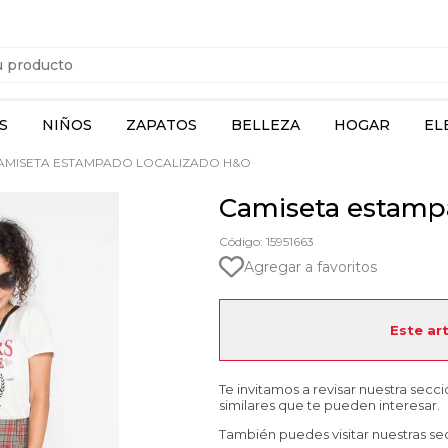
S
NIÑOS
ZAPATOS
BELLEZA
HOGAR
EL
AMISETA ESTAMPADO LOCALIZADO H&O
Camiseta estamp
Código: 15951663
Agregar a favoritos
Este ar
Te invitamos a revisar nuestra secc
similares que te pueden interesar.
También puedes visitar nuestras se