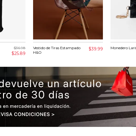
$36.98
Vestido de Tiras Estampado
Monedero Lari
$39.99
H&O
$25.89