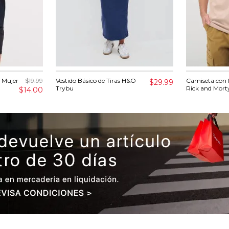
 Mujer
$19.99
Vestido Básico de Tiras H&O
Camiseta con
$29.99
Trybu
Rick and Mort
$14.00