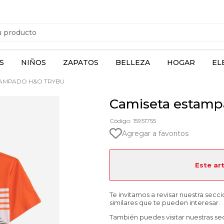
S
NIÑOS
ZAPATOS
BELLEZA
HOGAR
EL
TAMPADO H&O TRYBU
Camiseta estam
Código: 15951755
Agregar a favoritos
Este ar
Te invitamos a revisar nuestra secc
similares que te pueden interesar.
También puedes visitar nuestras se