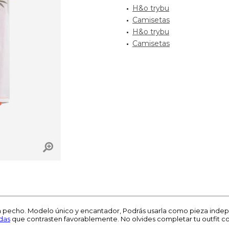
H&o trybu
Camisetas
H&o trybu
Camisetas
n pecho. Modelo único y encantador, Podrás usarla como pieza inde
das
que contrasten favorablemente. No olvides completar tu outfit c