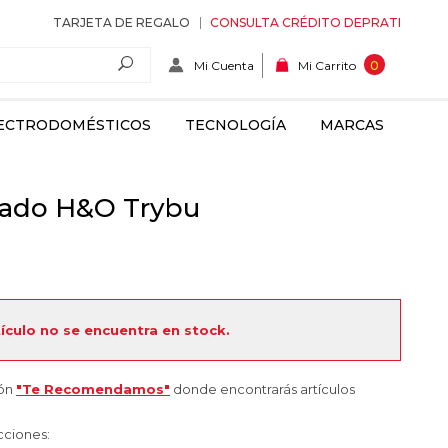
TARJETA DE REGALO
CONSULTA CRÉDITO DEPRATI
Mi Cuenta
0
Mi Carrito
ECTRODOMÉSTICOS
TECNOLOGÍA
MARCAS
pado H&O Trybu
tículo no se encuentra en stock.
ión
"Te Recomendamos"
donde encontrarás artículos
cciones: