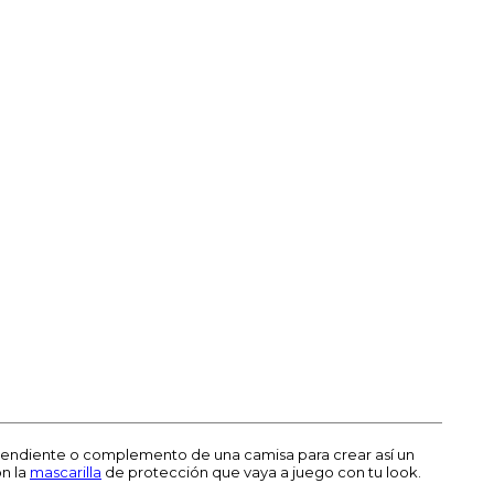
pendiente o complemento de una camisa para crear así un
on la
mascarilla
de protección que vaya a juego con tu look.