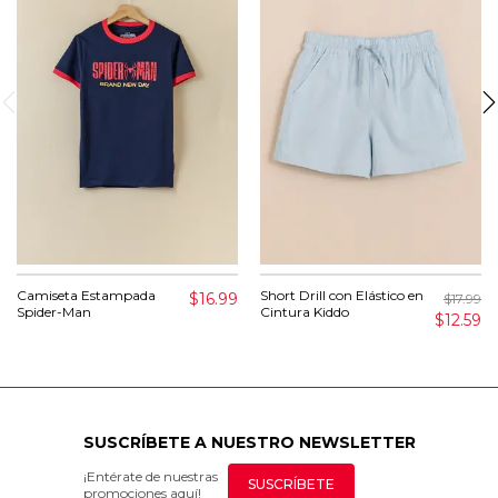
Camiseta Estampada
Short Drill con Elástico en
$16.99
$17.99
Spider-Man
Cintura Kiddo
$12.59
SUSCRÍBETE A NUESTRO NEWSLETTER
¡Entérate de nuestras
SUSCRÍBETE
promociones aquí!