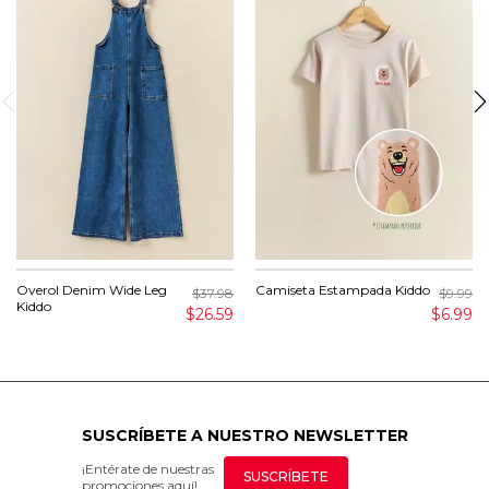
Overol Denim Wide Leg
Camiseta Estampada Kiddo
$37.98
$9.99
Kiddo
$26.59
$6.99
SUSCRÍBETE A NUESTRO NEWSLETTER
¡Entérate de nuestras
SUSCRÍBETE
promociones aquí!