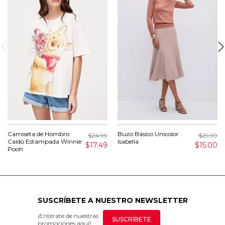
Camiseta de Hombro
Buzo Básico Unicolor
$24.99
$29.99
Caído Estampada Winnie
Isabella
$17.49
$15.00
Pooh
SUSCRÍBETE A NUESTRO NEWSLETTER
¡Entérate de nuestras
SUSCRÍBETE
promociones aquí!