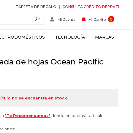
TARJETA DE REGALO
CONSULTA CRÉDITO DEPRATI
Mi Cuenta
0
Mi Carrito
ECTRODOMÉSTICOS
TECNOLOGÍA
MARCAS
da de hojas Ocean Pacific
tículo no se encuentra en stock.
ión
"Te Recomendamos"
donde encontrarás artículos
cciones: