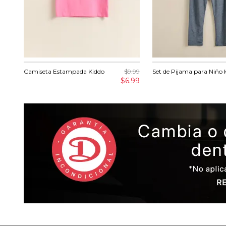
Camiseta Estampada Kiddo
$9.99
Set de Pijama para Niño 
$6.99