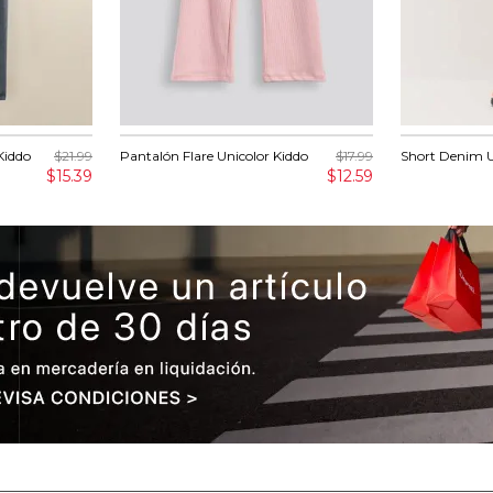
Kiddo
$21.99
Pantalón Flare Unicolor Kiddo
$17.99
Short Denim U
$15.39
$12.59