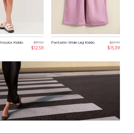
nicolor Kiddo
$17.99
Pantalón Wide Leg Kiddo
$21.99
Cam
Bro
$12.59
$15.39