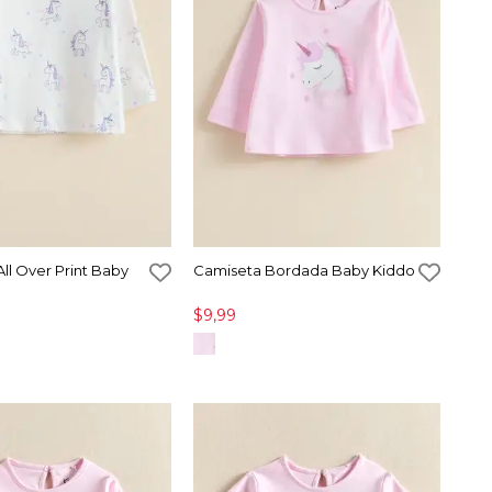
ll Over Print Baby
Camiseta Bordada Baby Kiddo
$9,99