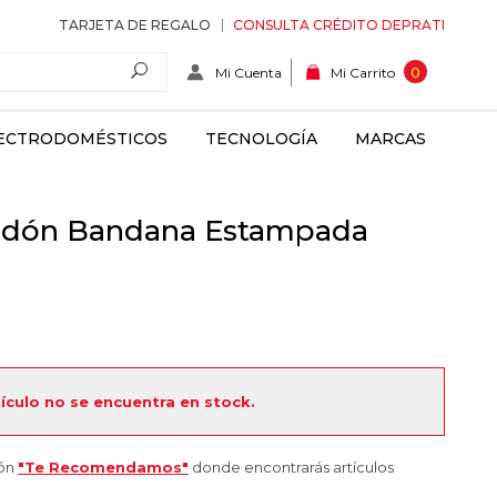
TARJETA DE REGALO
CONSULTA CRÉDITO DEPRATI
Mi Cuenta
0
Mi Carrito
ECTRODOMÉSTICOS
TECNOLOGÍA
MARCAS
odón Bandana Estampada
tículo no se encuentra en stock.
ión
"Te Recomendamos"
donde encontrarás artículos