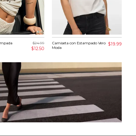
ampada
$24.99
Camiseta con Estampado Vero
Cam
$19.99
Moda
$12.50