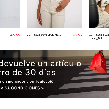
d
Camiseta Semicrop H&O
Camiseta Est
$69.99
$17.99
Springfield