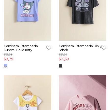
Camiseta Estampada
Camiseta Estampada Lilo y
Kuromi Hello Kitty
Stitch
$13,98
$21,99
$9,79
$15,39