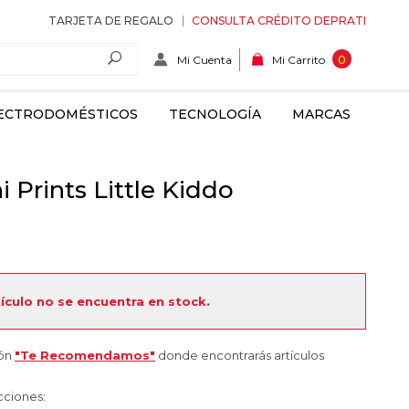
TARJETA DE REGALO
CONSULTA CRÉDITO DEPRATI
Mi Cuenta
0
Mi Carrito
ECTRODOMÉSTICOS
TECNOLOGÍA
MARCAS
 Prints Little Kiddo
tículo no se encuentra en stock.
ión
"Te Recomendamos"
donde encontrarás artículos
cciones: