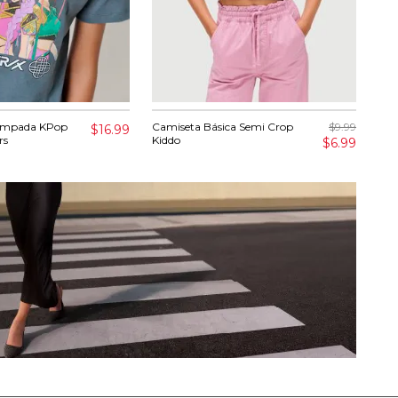
ampada KPop
Camiseta Básica Semi Crop
$9.99
Cho
$16.99
rs
Kiddo
Kid
$6.99