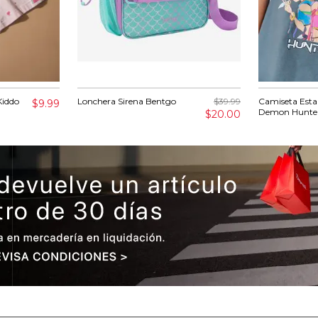
Kiddo
Lonchera Sirena Bentgo
$39.99
Camiseta Est
$9.99
Demon Hunte
$20.00