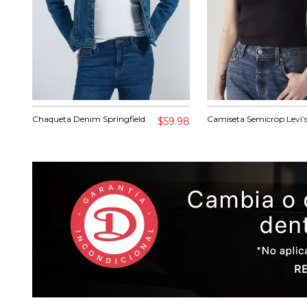
Chaqueta Denim Springfield
Camiseta Semicrop Levi’
$59.98