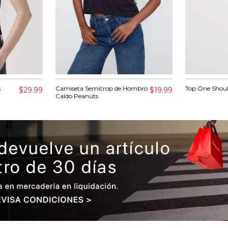
s
Camiseta Semicrop de Hombro
Top One Should
$29.99
$19.99
Caído Peanuts