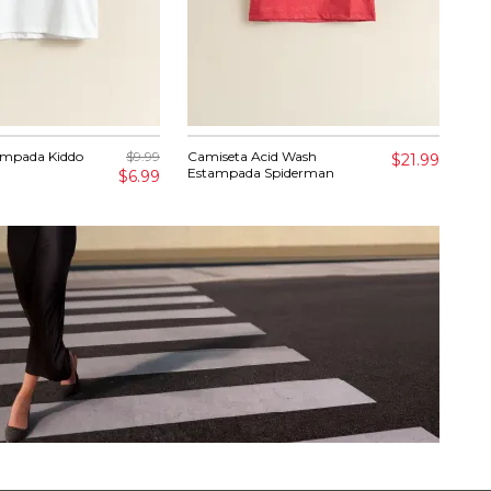
ampada Kiddo
$9.99
Camiseta Acid Wash
Ber
$21.99
Estampada Spiderman
$6.99