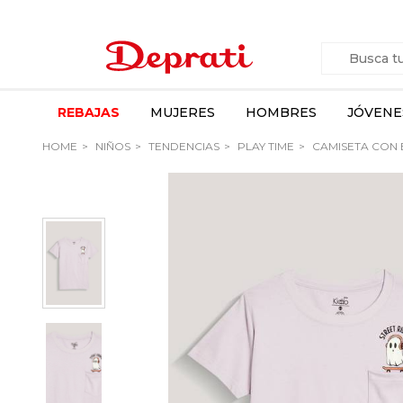
REBAJAS
MUJERES
HOMBRES
JÓVENE
HOME
NIÑOS
TENDENCIAS
PLAY TIME
CAMISETA CON B