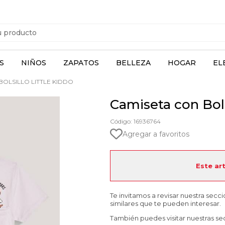
S
NIÑOS
ZAPATOS
BELLEZA
HOGAR
EL
OLSILLO LITTLE KIDDO
Camiseta con Bols
Código: 16936764
Agregar a favoritos
Este ar
Te invitamos a revisar nuestra secc
similares que te pueden interesar.
También puedes visitar nuestras se