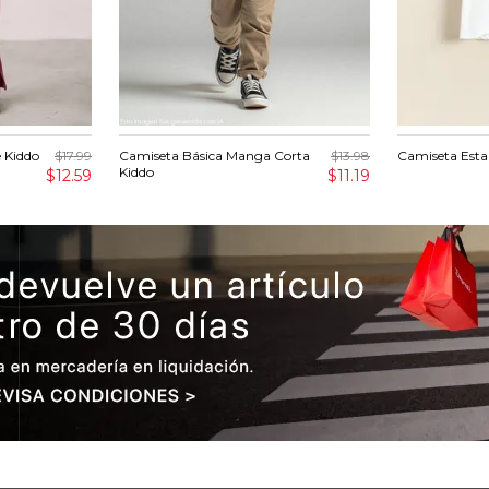
e Kiddo
$17.99
Camiseta Básica Manga Corta
$13.98
Camiseta Est
Kiddo
$12.59
$11.19