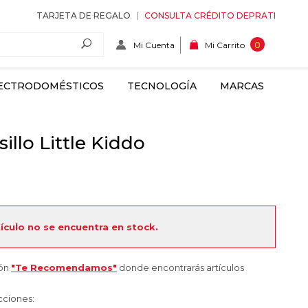
TARJETA DE REGALO
CONSULTA CRÉDITO DEPRATI
Mi Cuenta
0
Mi Carrito
ECTRODOMÉSTICOS
TECNOLOGÍA
MARCAS
illo Little Kiddo
tículo no se encuentra en stock.
ión
"Te Recomendamos"
donde encontrarás artículos
cciones: